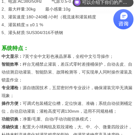
1、电源:AC380/50Hz 气源:0.5-0.7Mpa
可以给我份详细报价么？
2、最大秤量:30kg 最小感量:10g
3、灌装速度:180~240桶 /小时（视流速和灌装精度
4、灌装精度:≤ ±0.1 %
5、灌头材质:SUS304/316不锈钢
系统特点：
中文显示：
7英寸全中文彩色液晶屏幕，全程中文引导操作；
智能效率：
秤台无桶禁止灌装，差压式零时差撞桶保护，自动去皮、自
动侦测启动灌装、智能防呆、故障检测等，可实现单人同时操作灌装及
锁盖作业；
专业灌枪：
源自德国技术，五层密封件专业设计，确保灌装完毕无滴漏
现象；
操作方便：
可调式包装桶定位槽，定位快速、准确；系统自动侦测桶定
位，自动启动灌装；灌枪高度可调130mm，适用不同规格桶；
功能切换：
净重/毛重、自动/手动功能切换模式；
准确快速：
配置大小球阀组及双段灌枪，大、中、小、微量四段设计，
杜绝来料流速变化对灌装精度的影响，使灌装准确度高及速度快；